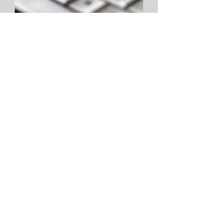
Tel:
(71) 98395-3757
E-mail:
cftvbahia@gmail.com
Rua Arthur D'Almeida couto, n8
térreo, Vila Laura - Salvador-BA